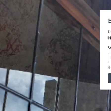
B
L
N
G
Ge